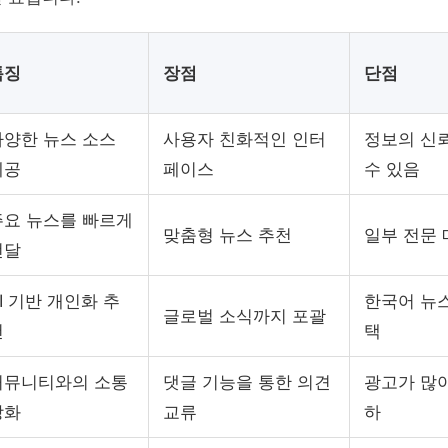
특징
장점
단점
다양한 뉴스 소스
사용자 친화적인 인터
정보의 신
제공
페이스
수 있음
주요 뉴스를 빠르게
맞춤형 뉴스 추천
일부 전문 
전달
I 기반 개인화 추
한국어 뉴
글로벌 소식까지 포괄
천
택
커뮤니티와의 소통
댓글 기능을 통한 의견
광고가 많아
강화
교류
하