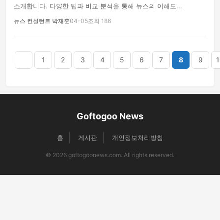
소개합니다. 다양한 팁과 비교 분석을 통해 뉴스의 이해도...
뉴스 컨설턴트 박재훈
04-05
조회 186
음
맨끝
1
2
3
4
5
6
7
8
9
1
Goftogoo News
홈
게시판
개인정보처리방침
© 2026 goftogoonews.com. All rights reserved.